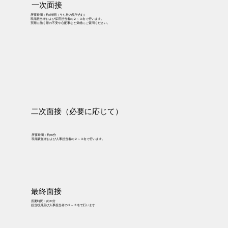
​一次面接
所要時間：約1時間（うち社内見学含む）
現場担当者および採用担当者の２～３名で行います。
実際に働く際の不安や心配事など気軽にご質問ください。
二次面接（必要に応じて）
所要時間：約30分
現場責任者および人事担当者の２～３名で行います。
最終面接
所要時間：約30分
担当役員及び人事担当者の２～３名で行います