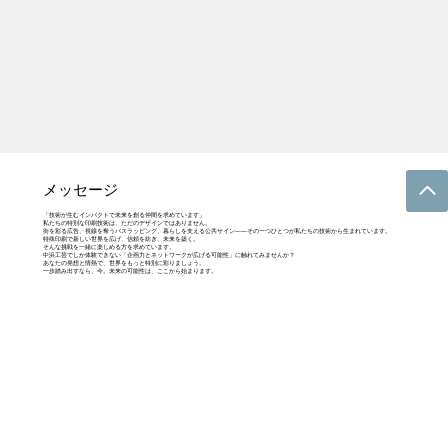
​メッセージ
「技術が生むインパクトで未来を創る仲間を求めています」
私たちの特別な印刷技術は、ただのデザインではありません。
街を彩る広告、視線を奪うバスラッピング、暮らしを支える公共サイン――その一つひとつが私たちの技術から生まれています。
特殊印刷で新しい世界を広げ、信頼を紡ぎ、未来を築く。
そんな挑戦を一緒に楽しめる方を求めています。
中浜工芸でしか体験できない「企画力とネットワークが広げる可能性」に触れてみませんか？
あなたの発想と情熱で、世界をもっと特別に彩りましょう。
一歩踏み出すなら、今。未来の可能性は、ここから始まります。