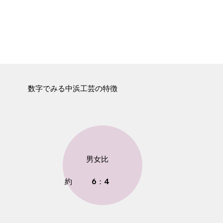
数字でみる中浜工芸の特徴
男女比
約
6：4